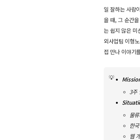
일 잘하는 사람
을 때, 그 순간
는 쉽지 않은 미
외사업팀 이형노
접 만나 이야기
💡
Missio
3주
Situati
물류
한국
웹 